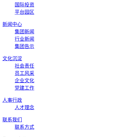
国际投资
平台园区
新闻中心
集团新闻
行业新闻
集团告示
文化沉淀
社会责任
员工风采
企业文化
党建工作
人事行政
人才理念
联系我们
联系方式