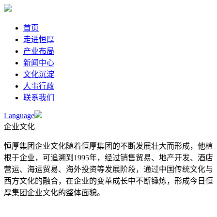
首页
走进恒厚
产业布局
新闻中心
文化沉淀
人事行政
联系我们
Language
企业文化
恒厚集团企业文化随着恒厚集团的不断发展壮大而形成，他植
根于企业，可追溯到1995年，经过销售贸易、地产开发、酒店
营运、海运贸易、海外投资等发展阶段，通过中国传统文化与
西方文化的融合，在企业的变革成长中不断锤炼，形成今日恒
厚集团企业文化的整体面貌。