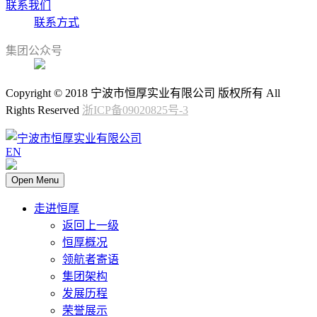
联系我们
联系方式
集团公众号
Copyright © 2018 宁波市恒厚实业有限公司 版权所有 All
Rights Reserved
浙ICP备09020825号-3
EN
Open Menu
走进恒厚
返回上一级
恒厚概况
领航者寄语
集团架构
发展历程
荣誉展示