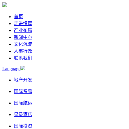
首页
走进恒厚
产业布局
新闻中心
文化沉淀
人事行政
联系我们
Language
地产开发
国际贸易
国际航运
星级酒店
国际投资