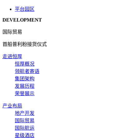
平台园区
DEVELOPMENT
国际贸易
首船普利粉接货仪式
走进恒厚
恒厚概况
领航者寄语
集团架构
发展历程
荣誉展示
产业布局
地产开发
国际贸易
国际航运
星级酒店