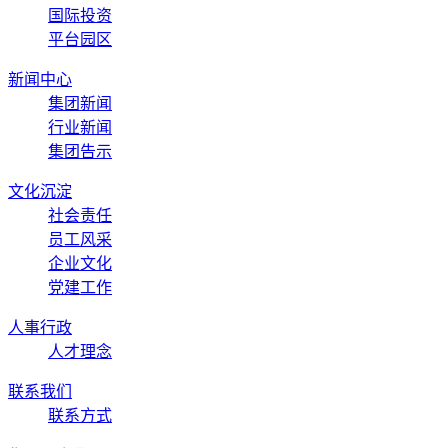
国际投资
平台园区
新闻中心
集团新闻
行业新闻
集团告示
文化沉淀
社会责任
员工风采
企业文化
党建工作
人事行政
人才理念
联系我们
联系方式