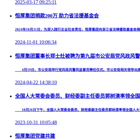
2025-03-17 09:25:11
恒厚集团捐款200万 助力省法援基金会
2024年10月31日，为深入践行企业社会责任，恒厚集团向浙江省法律援助基金会捐助
2024-11-01 10:06:34
恒厚集团董事长郑士灶被聘为第九届市公安局党风政风警
4月19日，市公安局举行党风政风警风监督员聘任仪式。市公安局相关领导出席会
2024-04-22 14:38:10
全国人大常委会委员、财经委副主任委员郭树清率领全国
10月26日下午，全国人大常委会委员、财经委副主任委员郭树清率领全国人大调
2023-10-31 10:05:48
恒厚集团党建共建