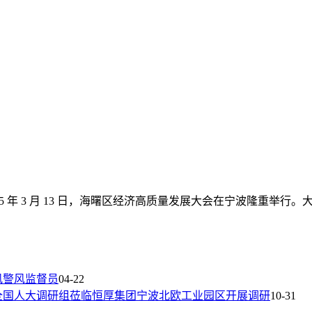
25 年 3 月 13 日，海曙区经济高质量发展大会在宁波隆重举行
风警风监督员
04-22
全国人大调研组莅临恒厚集团宁波北欧工业园区开展调研
10-31