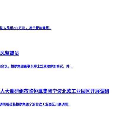
人民币200万元 ，用于青年律师...
风监督员
议。恒厚集团董事长郑士灶受邀参加会议，并...
人大调研组莅临恒厚集团宁波北欧工业园区开展调研
研组莅临恒厚集团宁波北欧工业园区开展调研...