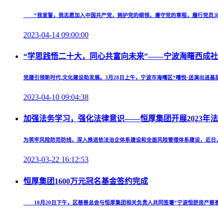
“我宣誓，我志愿加入中国共产党，拥护党的纲领，遵守党的章程，履行党员义务，
2023-04-14 09:00:00
“学思践悟二十大，同心共富向未来”——宁波海曙西成
党建引领新时代,文化建设助发展。3月28日上午，宁波市海曙区“曙悦·送演出进基层
2023-04-10 09:04:38
加强法务学习，强化法律意识——恒厚集团开展2023年
为筑牢风险防范防线，深入推进依法治企体系建设和全面风险管理体系建设，近日，恒厚
2023-03-22 16:12:53
恒厚集团1600万元冠名基金签约完成
10月20日下午，区慈善总会与恒厚集团相关负责人共同签署“宁波恒舒房产慈善基