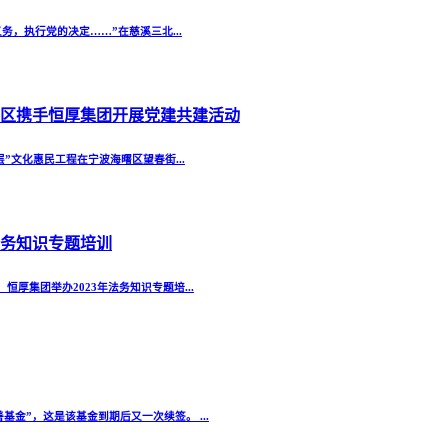
执行党的决定……”在慈溪三北...
社区携手恒厚集团开展党建共建活动
”文化惠民工程在宁波海曙区望春街...
法务知识专题培训
集团举办2023年法务知识专题培...
金”，这是该基金到期后又一次续签。 ...